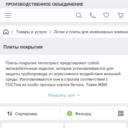
ПРОИЗВОДСТВЕННОЕ ОБЪЕДИНЕНИЕ
Товары и услуги
Лотки и плиты для инженерных комму
Плиты покрытия
Плиты покрытия теплотрасс представляют собой
железобетонные изделия, которые устанавливаются для
защиты трубопровода от агрессивного воздействия внешней
среды. Изготавливаются они в строгом соответствии с
ГОСТом из особо прочных сортов бетона. Такие ЖБИ
устойчивы к механическим повреждениям и сейсмической
Показать всё
активности, а также надежны и долговечны в эксплуатации.
Купить покрытия теплотрасс в нашей компании вы можете по
специальной цене. Мы предлагаем выгодные условия для
Сортировка
0
Фильтры
оптовых клиентов и гибкую систему скидок. Свяжитесь с
нашими менеджерами, чтобы узнать, как оформить заказ и
доставку прямо на вашу стройплощадку.