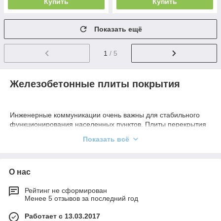
Купить
Купить
Показать ещё
1
/ 5
Железобетонные плиты покрытия
Инженерные коммуникации очень важны для стабильного
функционирования населенных пунктов. Плиты перекрытия
теплотрасс защищают каналы от проседания грунта, не
Показать всё
позволяют разрушаться теплоизоляции и герметичности.
Если необходимо получить доступ к трубам, плиты всегда
можно легко снять. Это очень важно при аварийных
ситуациях и при проведении плановых работ.
О нас
Сегодня все больше строительных компаний заказывают
Рейтинг не сформирован
готовые плиты покрытия, так как они весьма доступные по
Менее 5 отзывов за последний год
стоимости, а монтажные работы занимают мало времени и
не трудозатратные. Использоваться они могут не только для
Работает с 13.03.2017