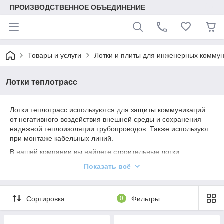
ПРОИЗВОДСТВЕННОЕ ОБЪЕДИНЕНИЕ
Товары и услуги
Лотки и плиты для инженерных комму
Лотки теплотрасс
Лотки теплотрасс используются для защиты коммуникаций
от негативного воздействия внешней среды и сохранения
надежной теплоизоляции трубопроводов. Также используют
при монтаже кабельных линий.
В нашей компании вы найдете строительные лотки
различных габаритов по очень доступной стоимости. Вся
Показать всё
продукция нашего производства обладает прочностью и
устойчивостью, строго соответствует всем современным
нормам качества. Лотки не только защищают систему от
Сортировка
0
Фильтры
повреждений, но и гарантируют устойчивость грунта к
сейсмической активности. Наши менеджеры помогут
подобрать все необходимые ЖБИ для вашего объекта и