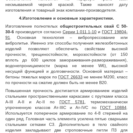
несмываемой черной краской. Также наносят дату
изготовления и товарный знак компании-производителя.
4.Изготовление и основные характеристики.
Изготовление полнотелых
общестроительных свай С 50-
30-6
производится согласно
Серии 1.011.1-10
и
ГОСТ 19804-
91
. Основная технология – вибропрессование или
вибролитье. Именно эти способы получения железобетонных
изделий позволяют обеспечить свойствам высокой
прочности, трещиностойкости, морозостойкости (от 150
вплоть до 600 циклов замораживания-размораживания),
водонепроницаемости (марка не менее W6), высокой
несущей функцией и долговечности. Основной материал –
бетоны тяжелых марок по
ГОСТ 26633
не менее М200, класс
по прочности на сжатие должен быть не менее В20.
Повышенная прочность достигается армированием изделий
стальными пространственными каркасами с прутками класса
А-III А-II и Ас-II по
ГОСТ 5781
, термомеханически
упрочненную классов Ат-IIIC и Ат-IVС по
ГОСТ 10884
.
Используется поперечное армирование по 4-8 стержней на
один ряд. Головная часть элемента усилена пятью сварными
стальными сетками С3. Дополнительно в тело свайного
изделия закладывают две строповочные петли П3 для