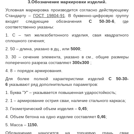
3.Обозначение маркировки изделий.
Условная маркировка производится согласно действующему
Стандарту –
ГОСТ 19804-91
. В буквенно-цифровую группу
входят следующие обозначения
С 50-30-6
, где
соответственно указаны:
1. С – тип железобетонного изделия, свая квадратного
сплошного сечения;
2. 50 – длина, указано в дц., или
5000
;
3. 30 – сечение элемента, указано в см., общие размеры
поперечного разреза составляют
300х300
;
4. 8 – порядок армирования.
Для более полной характеристики изделий
С 50-30-
6
указывают ряд дополнительных параметров:
1. Буква "У" – указывается повышенная ударостойкость;
2. 1 – армирование острия сваи, наличие стального каркаса;
3. Геометрический объем изделия –
0,45
;
4. Объем бетона на одно изделие составляет
0,46
;
5. Масса –
1150.
Обозначение наносится на торцевую грань сваи