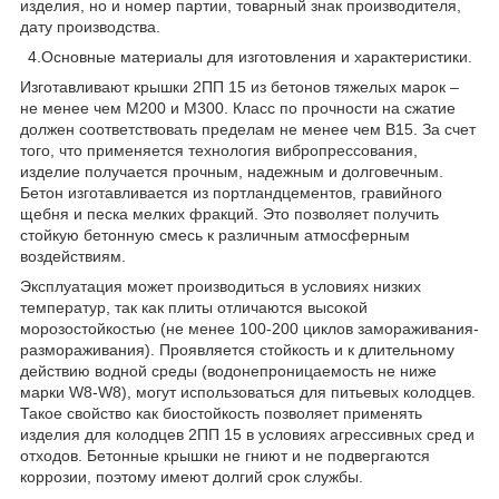
изделия, но и номер партии, товарный знак производителя,
дату производства.
4.Основные материалы для изготовления и характеристики.
Изготавливают крышки 2ПП 15 из бетонов тяжелых марок –
не менее чем М200 и М300. Класс по прочности на сжатие
должен соответствовать пределам не менее чем В15. За счет
того, что применяется технология вибропрессования,
изделие получается прочным, надежным и долговечным.
Бетон изготавливается из портландцементов, гравийного
щебня и песка мелких фракций. Это позволяет получить
стойкую бетонную смесь к различным атмосферным
воздействиям.
Эксплуатация может производиться в условиях низких
температур, так как плиты отличаются высокой
морозостойкостью (не менее 100-200 циклов замораживания-
размораживания). Проявляется стойкость и к длительному
действию водной среды (водонепроницаемость не ниже
марки W8-W8), могут использоваться для питьевых колодцев.
Такое свойство как биостойкость позволяет применять
изделия для колодцев 2ПП 15 в условиях агрессивных сред и
отходов. Бетонные крышки не гниют и не подвергаются
коррозии, поэтому имеют долгий срок службы.