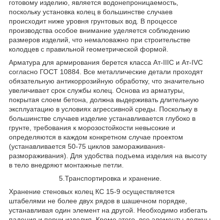
готовому изделию, является водонепроницаемость,
поскольку установка колец в большинстве случаев
происходит ниже уровня грунтовых вод. В процессе
производства особое внимание уделяется соблюдению
размеров изделий, что немаловажно при строительстве
колодцев с правильной геометрической формой.
Арматура для армирования берется класса Ат-IIIС и Ат-IVС
согласно ГОСТ 10884. Все металлические детали проходят
обязательную антикоррозийную обработку, что значительно
увеличивает срок службы колец. Основа из арматуры,
покрытая слоем бетона, должна выдерживать длительную
эксплуатацию в условиях агрессивной среды. Поскольку в
большинстве случаев изделие устанавливается глубоко в
грунте, требования к морозостойкости невысокие и
определяются в каждом конкретном случае проектом
(устанавливается 50-75 циклов замораживания-
размораживания). Для удобства подъема изделия на высоту
в тело внедряют монтажные петли.
5.Транспортировка и хранение.
Хранение стеновых колец КС 15-9 осуществляется
штабелями не более двух рядов в шашечном порядке,
устанавливая один элемент на другой. Необходимо избегать
падения и порчи изделия. Кроме этого, все элементы должны