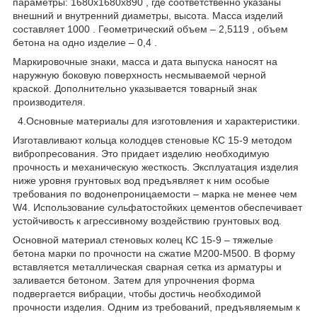
параметры: 1680х1680х890 , где соответственно указаны
внешний и внутренний диаметры, высота. Масса изделий
составляет 1000 . Геометрический объем – 2,5119 , объем
бетона на одно изделие – 0,4 .
Маркировочные знаки, масса и дата выпуска наносят на
наружную боковую поверхность несмываемой черной
краской. Дополнительно указывается товарный знак
производителя.
4.Основные материалы для изготовления и характеристики.
Изготавливают кольца колодцев стеновые КС 15-9 методом
вибропресования. Это придает изделию необходимую
прочность и механическую жесткость. Эксплуатация изделия
ниже уровня грунтовых вод предъявляет к ним особые
требования по водонепроницаемости – марка не менее чем
W4. Использование сульфатостойких цементов обеспечивает
устойчивость к агрессивному воздействию грунтовых вод.
Основной материал стеновых колец КС 15-9 – тяжелые
бетона марки по прочности на сжатие М200-М500. В форму
вставляется металлическая сварная сетка из арматуры и
заливается бетоном. Затем для упрочнения форма
подвергается вибрации, чтобы достичь необходимой
прочности изделия. Одним из требований, предъявляемым к