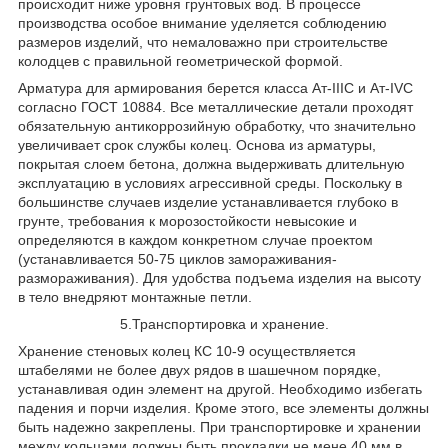
происходит ниже уровня грунтовых вод. В процессе
производства особое внимание уделяется соблюдению
размеров изделий, что немаловажно при строительстве
колодцев с правильной геометрической формой.
Арматура для армирования берется класса Ат-IIIС и Ат-IVС
согласно ГОСТ 10884. Все металлические детали проходят
обязательную антикоррозийную обработку, что значительно
увеличивает срок службы колец. Основа из арматуры,
покрытая слоем бетона, должна выдерживать длительную
эксплуатацию в условиях агрессивной среды. Поскольку в
большинстве случаев изделие устанавливается глубоко в
грунте, требования к морозостойкости невысокие и
определяются в каждом конкретном случае проектом
(устанавливается 50-75 циклов замораживания-
размораживания). Для удобства подъема изделия на высоту
в тело внедряют монтажные петли.
5.Транспортировка и хранение.
Хранение стеновых колец КС 10-9 осуществляется
штабелями не более двух рядов в шашечном порядке,
устанавливая один элемент на другой. Необходимо избегать
падения и порчи изделия. Кроме этого, все элементы должны
быть надежно закреплены. При транспортировке и хранении
между кольцами должны быть прокладки не мене 40 мм в