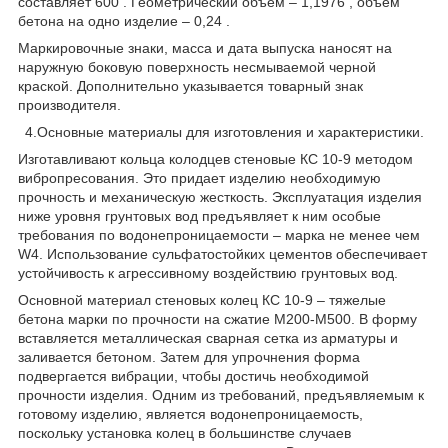
составляет 600 . Геометрический объем – 1,1976 , объем
бетона на одно изделие – 0,24 .
Маркировочные знаки, масса и дата выпуска наносят на
наружную боковую поверхность несмываемой черной
краской. Дополнительно указывается товарный знак
производителя.
4.Основные материалы для изготовления и характеристики.
Изготавливают кольца колодцев стеновые КС 10-9 методом
вибропресования. Это придает изделию необходимую
прочность и механическую жесткость. Эксплуатация изделия
ниже уровня грунтовых вод предъявляет к ним особые
требования по водонепроницаемости – марка не менее чем
W4. Использование сульфатостойких цементов обеспечивает
устойчивость к агрессивному воздействию грунтовых вод.
Основной материал стеновых колец КС 10-9 – тяжелые
бетона марки по прочности на сжатие М200-М500. В форму
вставляется металлическая сварная сетка из арматуры и
заливается бетоном. Затем для упрочнения форма
подвергается вибрации, чтобы достичь необходимой
прочности изделия. Одним из требований, предъявляемым к
готовому изделию, является водонепроницаемость,
поскольку установка колец в большинстве случаев