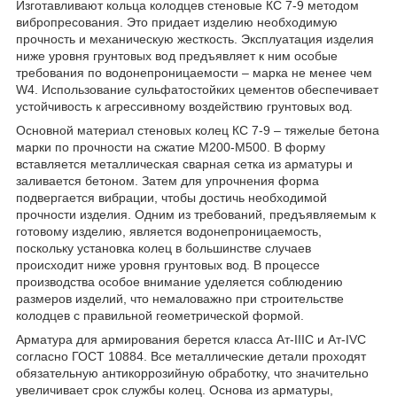
Изготавливают кольца колодцев стеновые КС 7-9 методом
вибропресования. Это придает изделию необходимую
прочность и механическую жесткость. Эксплуатация изделия
ниже уровня грунтовых вод предъявляет к ним особые
требования по водонепроницаемости – марка не менее чем
W4. Использование сульфатостойких цементов обеспечивает
устойчивость к агрессивному воздействию грунтовых вод.
Основной материал стеновых колец КС 7-9 – тяжелые бетона
марки по прочности на сжатие М200-М500. В форму
вставляется металлическая сварная сетка из арматуры и
заливается бетоном. Затем для упрочнения форма
подвергается вибрации, чтобы достичь необходимой
прочности изделия. Одним из требований, предъявляемым к
готовому изделию, является водонепроницаемость,
поскольку установка колец в большинстве случаев
происходит ниже уровня грунтовых вод. В процессе
производства особое внимание уделяется соблюдению
размеров изделий, что немаловажно при строительстве
колодцев с правильной геометрической формой.
Арматура для армирования берется класса Ат-IIIС и Ат-IVС
согласно ГОСТ 10884. Все металлические детали проходят
обязательную антикоррозийную обработку, что значительно
увеличивает срок службы колец. Основа из арматуры,