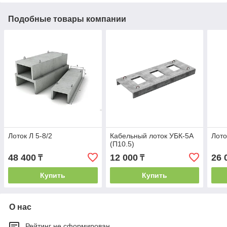
Подобные товары компании
Лоток Л 5-8/2
Кабельный лоток УБК-5А
Лото
(П10.5)
48 400
12 000
26 
₸
₸
Купить
Купить
О нас
Рейтинг не сформирован