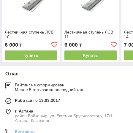
Лестничная ступень ЛСВ
Лестничная ступень ЛСВ
Лест
10
11
14
6 000
6 000
7 0
₸
₸
Купить
Купить
О нас
Рейтинг не сформирован
Менее 5 отзывов за последний год
Работает с 13.03.2017
г. Астана
район Байконыр, ул. Евгения Брусиловского, 17/1,
Астана, Казахстан
Контакты