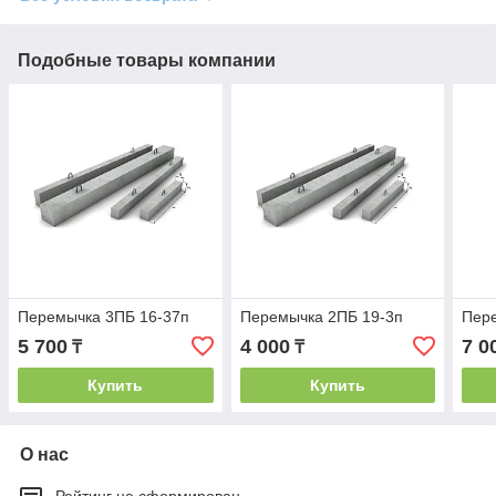
Подобные товары компании
Перемычка 3ПБ 16-37п
Перемычка 2ПБ 19-3п
Пер
5 700
4 000
7 0
₸
₸
Купить
Купить
О нас
Рейтинг не сформирован