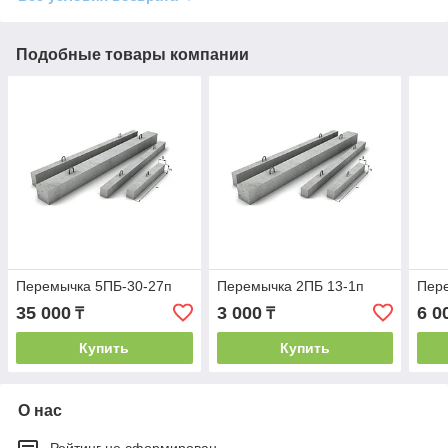
Подобные товары компании
Перемычка 5ПБ-30-27п
Перемычка 2ПБ 13-1п
Пер
35 000
3 000
6 0
₸
₸
Купить
Купить
О нас
Рейтинг не сформирован