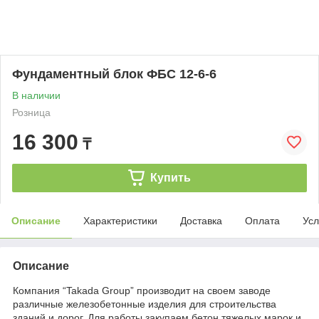
Фундаментный блок ФБС 12-6-6
В наличии
Розница
16 300
₸
Купить
Описание
Характеристики
Доставка
Оплата
Усл
Описание
Компания “Takada Group” производит на своем заводе
различные железобетонные изделия для строительства
зданий и дорог. Для работы закупаем бетон тяжелых марок и