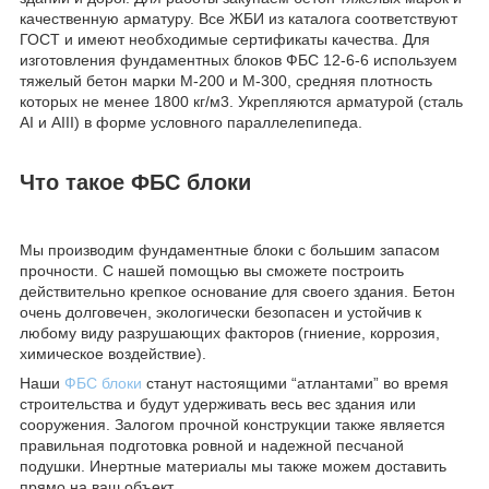
качественную арматуру. Все ЖБИ из каталога соответствуют
ГОСТ и имеют необходимые сертификаты качества. Для
изготовления фундаментных блоков ФБС 12-6-6 используем
тяжелый бетон марки М-200 и М-300, средняя плотность
которых не менее 1800 кг/м3. Укрепляются арматурой (сталь
AI и AIII) в форме условного параллелепипеда.
Что такое ФБС блоки
Мы производим фундаментные блоки с большим запасом
прочности. С нашей помощью вы сможете построить
действительно крепкое основание для своего здания. Бетон
очень долговечен, экологически безопасен и устойчив к
любому виду разрушающих факторов (гниение, коррозия,
химическое воздействие).
Наши
ФБС блоки
станут настоящими “атлантами” во время
строительства и будут удерживать весь вес здания или
сооружения. Залогом прочной конструкции также является
правильная подготовка ровной и надежной песчаной
подушки. Инертные материалы мы также можем доставить
прямо на ваш объект.