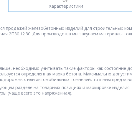
Характеристики
тся продажей железобетонных изделий для строительных комп
ая 2П30.12.30. Для производства мы закупаем материалы тол
ьше, необходимо учитывать такие факторы как состояние до
льзуется определенная марка бетона. Максимально допустимая
знодорожных или автомобильных тоннелей, то к ним предъяв
ующем разделе на товарных позициях и маркировке изделия. 
уры (чаще всего это напряженная).