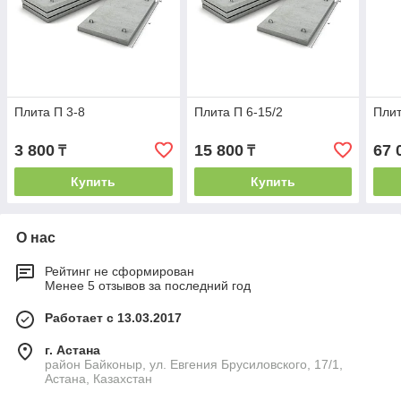
Плита П 3-8
Плита П 6-15/2
Плит
3 800
15 800
67 
₸
₸
Купить
Купить
О нас
Рейтинг не сформирован
Менее 5 отзывов за последний год
Работает с 13.03.2017
г. Астана
район Байконыр, ул. Евгения Брусиловского, 17/1,
Астана, Казахстан