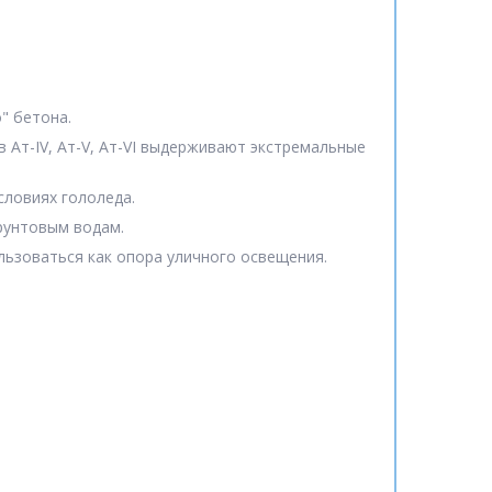
" бетона.
 Ат-IV, Ат-V, Ат-VI выдерживают экстремальные
словиях гололеда.
рунтовым водам.
льзоваться как опора уличного освещения.