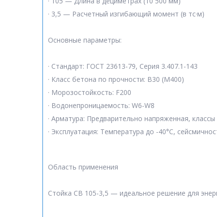
· 105 — Длина в дециметрах (10 500 мм)
· 3,5 — Расчетный изгибающий момент (в тс·м)
Основные параметры:
· Стандарт: ГОСТ 23613-79, Серия 3.407.1-143
· Класс бетона по прочности: В30 (М400)
· Морозостойкость: F200
· Водонепроницаемость: W6-W8
· Арматура: Предварительно напряженная, классы А
· Эксплуатация: Температура до -40°C, сейсмичнос
Область применения
Стойка СВ 105-3,5 — идеальное решение для энерг