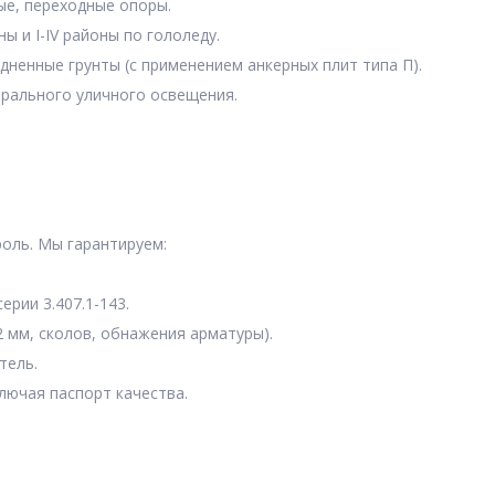
ые, переходные опоры.
ы и I-IV районы по гололеду.
дненные грунты (с применением анкерных плит типа П).
трального уличного освещения.
оль. Мы гарантируем:
рии 3.407.1-143.
2 мм, сколов, обнажения арматуры).
тель.
лючая паспорт качества.