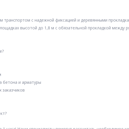
ым транспортом с надежной фиксацией и деревянными прокладка
лощадках высотой до 1,8 м с обязательной прокладкой между р
е?
м
а бетона и арматуры
х заказчиков
кт?
е 1 часа! Наши специалисты помогут рассчитать необходимое к