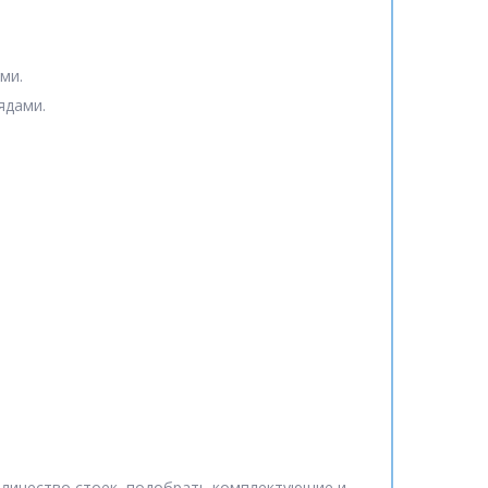
ми.
ядами.
оличество стоек, подобрать комплектующие и