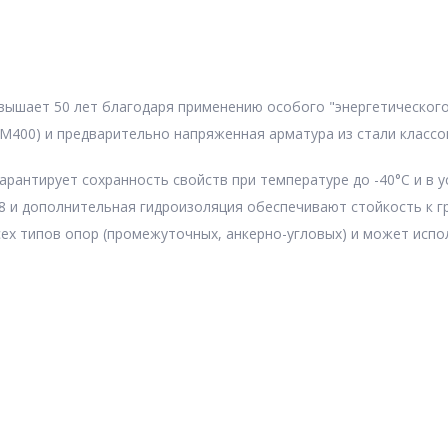
вышает 50 лет благодаря применению особого "энергетического
(М400) и предварительно напряженная арматура из стали классов
рантирует сохранность свойств при температуре до -40°C и в у
8 и дополнительная гидроизоляция обеспечивают стойкость к г
сех типов опор (промежуточных, анкерно-угловых) и может испо