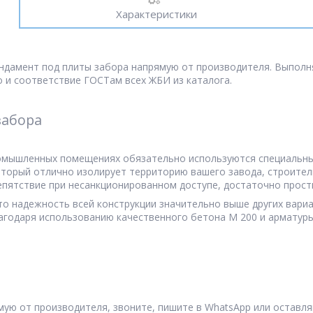
Характеристики
ндамент под плиты забора напрямую от производителя. Выполн
 и соответствие ГОСТам всех ЖБИ из каталога.
забора
ромышленных помещениях обязательно используются специальны
оторый отлично изолирует территорию вашего завода, строител
епятствие при несанкционированном доступе, достаточно прост
то надежность всей конструкции значительно выше других вариа
лагодаря использованию качественного бетона М 200 и арматур
ую от производителя, звоните, пишите в WhatsApp или оставляй