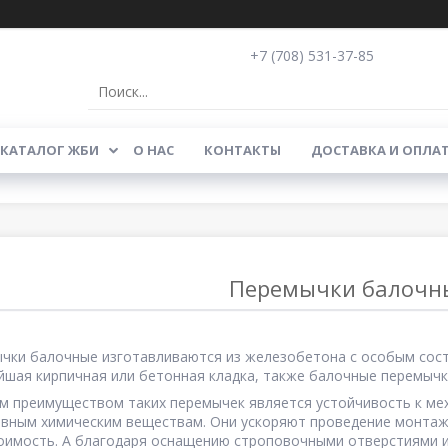
+7 (708) 531-37-85
КАТАЛОГ ЖБИ
О НАС
КОНТАКТЫ
ДОСТАВКА И ОПЛА
Перемычки балочны
чки балочные изготавливаются из железобетона с особым сос
йшая кирпичная или бетонная кладка, также балочные перемычк
м преимуществом таких перемычек является устойчивость к ме
ивным химическим веществам. Они ускоряют проведение монтаж
оимость. А благодаря оснащению строповочными отверстиями 